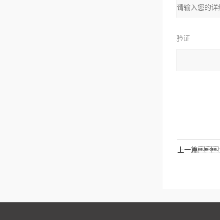
址：
验证
码：
请输入计算结
拉伯数字）
如：三
上一篇