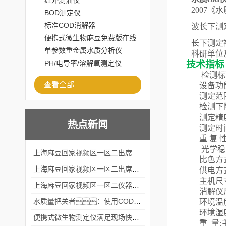
红外测油仪
200
7
《水
BOD测定仪
标准COD消解器
波长下测
便携式微生物麻豆免费版在线
长下测定
观看
单参数重金属水质分析仪
科研单位
技术指标
PH/电导率/溶解氧测定仪
检测标
查看全部
设备功
测定范
检测下
测定精
热点新闻
测定时
重
复
光学稳
上海麻豆回家视频区一区二出席2024黑龙江仪商年度峰会
比色方
上海麻豆回家视频区一区二出席2024年第六届华南科学仪器联盟大学堂行业年会
供电方
主机尺
上海麻豆回家视频区一区二仪器仪表有限公司参加2024 广东生物医学工程学会精密仪器分会
消解仪
水质量把关者：使用COD氨氮快速测定仪确保安全标准
环境温
环境湿
便携式微生物测定仪满足现场快速检测的需求
重
量
: