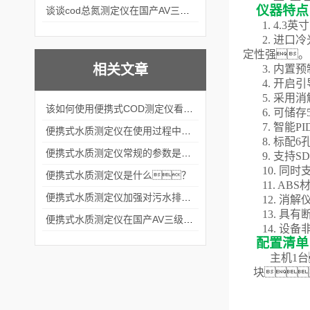
仪器特点
谈谈cod总氮测定仪在国产AV三级片麻豆中的应用案例
1.
4.3
英寸
2. 进
定性强。
相关文章
3. 内置
预
4. 开启
5. 采
该如何使用便携式COD测定仪看完本篇你就知道了
6. 可储存
7. 智
便携式水质测定仪在使用过程中应该注意八大问题
8. 标
便携式水质测定仪常规的参数是哪些？
9.
支持
S
10.
同时
便携式水质测定仪是什么？
11.
ABS
便携式水质测定仪加强对污水排放的监测监控
12
.
消解
1
3
.
具有
便携式水质测定仪在国产AV三级片麻豆的实践应用
1
4
.
设备
配置清单
主机
1
块