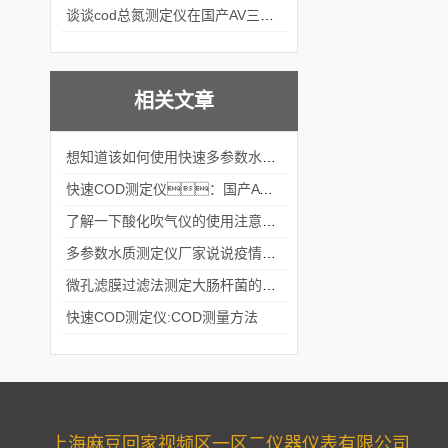
谈谈cod总氮测定仪在国产AV三级片麻豆中的应用案例
相关文章
想知道该如何使用快速多参数水质测定仪就不要错过本篇
快速COD测定仪：国产AV三级片麻豆为何重要？
了解一下酸化吹气仪的使用注意事项吧
多参数水质测定仪厂家说说疫情期间污水处理厂如何处理污水
微孔滤膜过滤法测定大肠杆菌的流程你知道吗
快速COD测定仪:COD测量方法
上海麻豆回家视频区一区二仪器仪表有限公司