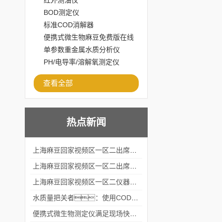
红外测油仪
BOD测定仪
标准COD消解器
便携式微生物麻豆免费版在线
观看
单参数重金属水质分析仪
PH/电导率/溶解氧测定仪
查看全部
热点新闻
上海麻豆回家视频区一区二出席2024黑龙江仪商年度峰会
上海麻豆回家视频区一区二出席2024年第六届华南科学仪器联盟大学堂行业年会
上海麻豆回家视频区一区二仪器仪表有限公司参加2024 广东生物医学工程学会精密仪器分会
水质量把关者：使用COD氨氮快速测定仪确保安全标准
便携式微生物测定仪满足现场快速检测的需求