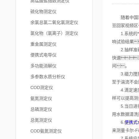
高锰酸盐指数测定仪
硫化物测定仪
随着中国现代
余氯总氯二氧化氯测定仪
豆回家视频区
氯化物（氯离子）测定仪
1.系统的*
响试验结果
重金属测定仪
2.抽样准确
便携式电导仪
快速
多功能消解仪
间。
3.磁力搅拌
多参数水质分析仪
至于湍流不会
COD测定仪
4.滴定速度
样可以提高测
氨氮测定仪
5.当日进行
总磷测定仪
用水数据清洗
总氮测定仪
6.
便携式
来测量卡尔-
COD氨氮测定仪
7.系统应尽