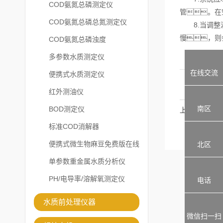
COD氨氮总磷测定仪
管。在
COD氨氮总磷总氮测定仪
8.当调整滴
慢，则
COD氨氮总磷浊度
多参数水质测定仪
在线交流
便携式水质测定仪
红外测油仪
南区
BOD测定仪
上一篇：
标准COD消解器
便携式微生物麻豆免费版在线
北区
观看
单参数重金属水质分析仪
PH/电导率/溶解氧测定仪
电话
水质前处理仪器
微信扫一扫