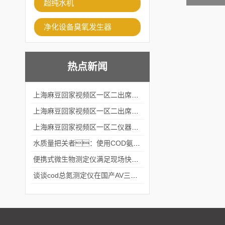
超纯水机
净化设备臭氧发生器
热点新闻
上海麻豆回家视频区一区二出席2024黑龙江仪商年度峰会
上海麻豆回家视频区一区二出席2024年第六届华南科学仪器联盟大学堂行业年会
上海麻豆回家视频区一区二仪器仪表有限公司参加2024 广东生物医学工程学会精密仪器分会
水质量把关者：使用COD氨氮快速测定仪确保安全标准
便携式微生物测定仪满足现场快速检测的需求
谈谈cod总氮测定仪在国产AV三级片麻豆中的应用案例