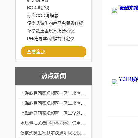
红外测油仪
BOD测定仪
标准COD消解器
便携式微生物麻豆免费版在线
观看
单参数重金属水质分析仪
PH/电导率/溶解氧测定仪
查看全部
热点新闻
上海麻豆回家视频区一区二出席2024黑龙江仪商年度峰会
上海麻豆回家视频区一区二出席2024年第六届华南科学仪器联盟大学堂行业年会
上海麻豆回家视频区一区二仪器仪表有限公司参加2024 广东生物医学工程学会精密仪器分会
水质量把关者：使用COD氨氮快速测定仪确保安全标准
便携式微生物测定仪满足现场快速检测的需求