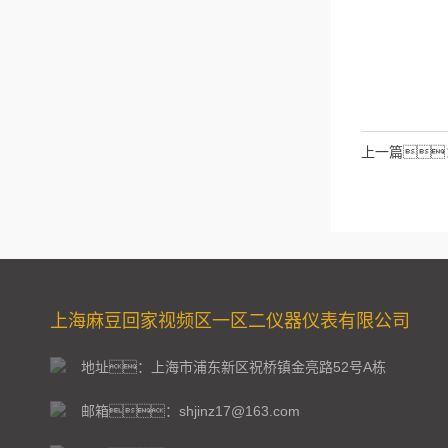
请输入计算结
拉伯数字）
如：三
上一篇
上海麻豆回家视频区一区二仪器仪表有限公司
地址：上海市浦东新区祝桥镇金亮路52号A栋
邮箱：shjinz17@163.com