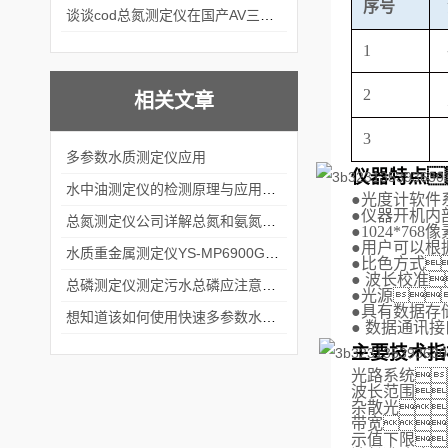
序号
谈谈cod总氮测定仪在国产AV三级片麻豆中的应用案例
1
2
相关文章
3
多参数水质测定仪应用
仪器特点
水中油测定仪的检测原理与应用领域介绍
●
光度计软件
●
仪器开机内
总氮测定仪公司详解总氮和氨氮的区别
●
1024*768像
●
用户可以根
水质重金属测定仪YS-MP6900G的主要检测原理，你了解吗
●
比色方式
●
波长校准
总磷测定仪测定污水总磷应注意什么
●
光源
●
具有数据存
想知道该如何使用快速多参数水质测定仪就不要错过本篇
●
数据通讯接
主要技术指
光路系统
波长范围
杂散光
带宽
示值下限