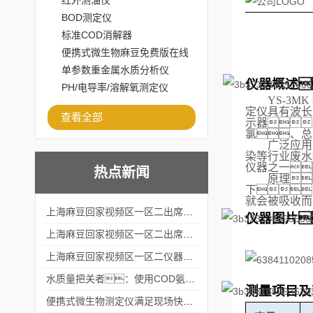
红外测油仪
BOD测定仪
标准COD消解器
便携式微生物麻豆免费版在线
观看
单参数重金属水质分析仪
仪器概述
PH/电导率/溶解氧测定仪
YS-3MK
定仪
具有波长
查看全部
示器

氯、总
广泛应用
染等行业废水
仪器之一
热点新闻
原理
下
就会被吸收而
上海麻豆回家视频区一区二出席2024黑龙江仪商年度峰会
仪器图片
上海麻豆回家视频区一区二出席2024年第六届华南科学仪器联盟大学堂行业年会
上海麻豆回家视频区一区二仪器仪表有限公司参加2024 广东生物医学工程学会精密仪器分会
水质量把关者：使用COD氨氮快速测定仪确保安全标准
测量项目及
便携式微生物测定仪满足现场快速检测的需求