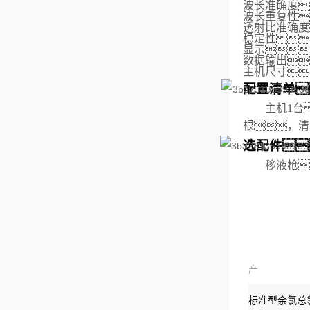
波长准确度
波长重复性
透射比准确度
稳定性
显示
数据输出
主机
尺寸
配置清单
主机1台
根，清
选配件
移液枪
产
品：