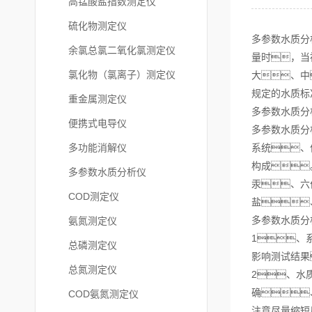
高锰酸盐指数测定仪
硫化物测定仪
多参数水质分
余氯总氯二氧化氯测定仪
量时，当
氯化物（氯离子）测定仪
大、中
规定的水质标
重金属测定仪
多参数水质分
便携式电导仪
多参数水质分
多功能消解仪
系统、
构成
多参数水质分析仪
汞、六
COD测定仪
盐
多参数水质分
氨氮测定仪
1、
总磷测定仪
影响测试结果
总氮测定仪
2、水
确
COD氨氮测定仪
注意尽量缩短