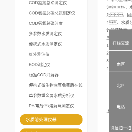
COD氨氮总磷测定仪
3、
COD氨氮总磷总氮测定仪
处，因
4、水质
COD氨氮总磷浊度
计量精确度
多参数水质测定仪
应用领域
在线交流
便携式水质测定仪
1.地表水（
2.地下水
红外测油仪
3.工农业废水
南区
BOD测定仪
4.生活污水
标准COD消解器
便携式微生物麻豆免费版在线
北区
观看
单参数重金属水质分析仪
PH/电导率/溶解氧测定仪
电话
上一篇：
水质前处理仪器
微信扫一扫