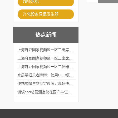
超纯水机
净化设备臭氧发生器
热点新闻
上海麻豆回家视频区一区二出席2024黑龙江仪商年度峰会
上海麻豆回家视频区一区二出席2024年第六届华南科学仪器联盟大学堂行业年会
上海麻豆回家视频区一区二仪器仪表有限公司参加2024 广东生物医学工程学会精密仪器分会
水质量把关者：使用COD氨氮快速测定仪确保安全标准
便携式微生物测定仪满足现场快速检测的需求
谈谈cod总氮测定仪在国产AV三级片麻豆中的应用案例