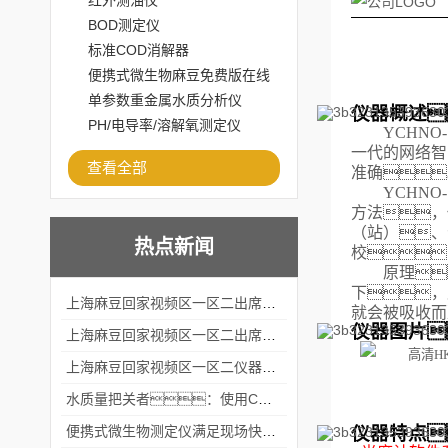
红外测油仪
BOD测定仪
标准COD消解器
便携式微生物麻豆免费版在线
观看
单参数重金属水质分析仪
仪器概述
PH/电导率/溶解氧测定仪
YCHNO-
一代的网络智
查看全部
准确
YCHNO-
方法，
（站）、
热点新闻
校
原理
下，
上海麻豆回家视频区一区二出席2024黑龙江仪商年度峰会
就会被吸收而
仪器图片
上海麻豆回家视频区一区二出席2024年第六届华南科学仪器联盟大学堂行业年会
上海麻豆回家视频区一区二仪器仪表有限公司参加2024 广东生物医学工程学会精密仪器分会
水质量把关者：使用COD氨氮快速测定仪确保安全标准
仪器特点
便携式微生物测定仪满足现场快速检测的需求