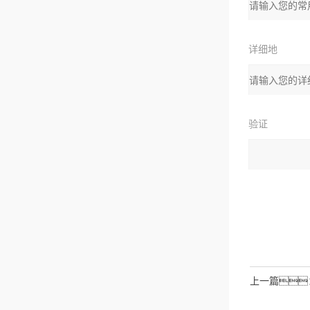
箱：
详细地
址：
验证
码：
请输入计算结
拉伯数字）
如：三加
上一篇