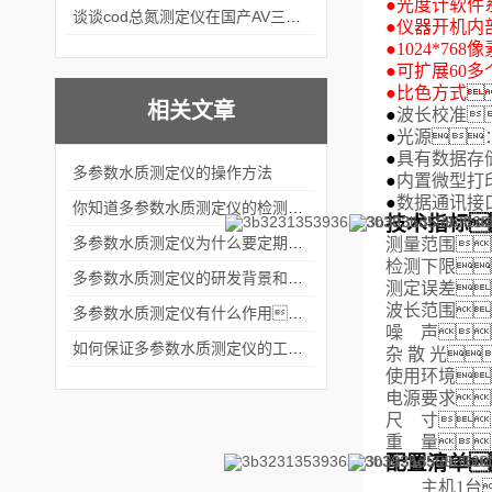
●
光度计软件
谈谈cod总氮测定仪在国产AV三级片麻豆中的应用案例
●
仪器开机内
●
1024*7
●
可扩展
60
多
●
比色方式
相关文章
●
波长校准
●
光源
●
具有数据存储
多参数水质测定仪的操作方法
●
内置微型打
●
数据通讯接口
你知道多参数水质测定仪的检测目标有哪些吗？
技术指标
多参数水质测定仪为什么要定期维护？
测量范围
检测下限
多参数水质测定仪的研发背景和影响因素
测定误差
波长范围
多参数水质测定仪有什么作用？
噪
声
：
如何保证多参数水质测定仪的工作性能？
杂散
光

使用环境
电源要求：
尺
寸
：
重
量
：
配置清单
主机1台