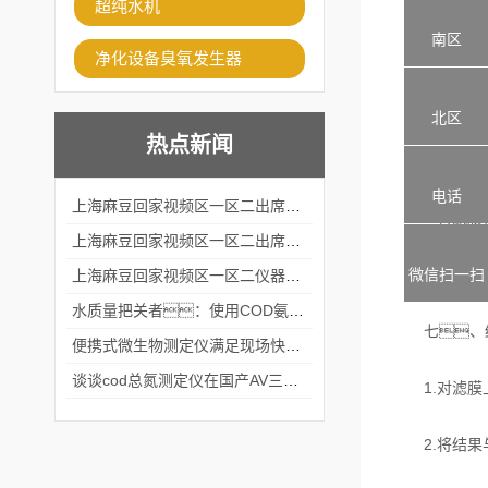
超纯水机
1.当过滤完
南区
净化设备臭氧发生器
2.注意滤
北区
热点新闻
六
电话
上海麻豆回家视频区一区二出席2024黑龙江仪商年度峰会
1.将滤膜置
上海麻豆回家视频区一区二出席2024年第六届华南科学仪器联盟大学堂行业年会
2.使用显微
微信扫一扫
上海麻豆回家视频区一区二仪器仪表有限公司参加2024 广东生物医学工程学会精密仪器分会
水质量把关者：使用COD氨氮快速测定仪确保安全标准
七、结
便携式微生物测定仪满足现场快速检测的需求
谈谈cod总氮测定仪在国产AV三级片麻豆中的应用案例
1.对滤膜上
2.将结果与