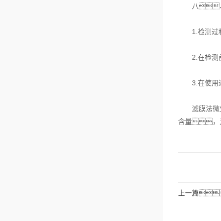
八、
1.检测过程
2.在检测前
3.在使用过
滤膜法微生物
含量，
上一篇