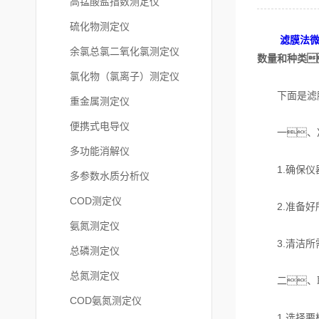
高锰酸盐指数测定仪
硫化物测定仪
滤膜法
余氯总氯二氧化氯测定仪
数量和种类
氯化物（氯离子）测定仪
下面是滤膜
重金属测定仪
便携式电导仪
一、准
多功能消解仪
1.确保仪器
多参数水质分析仪
COD测定仪
2.准备好所
氨氮测定仪
3.清洁所需
总磷测定仪
总氮测定仪
二、取
COD氨氮测定仪
1.选择要检