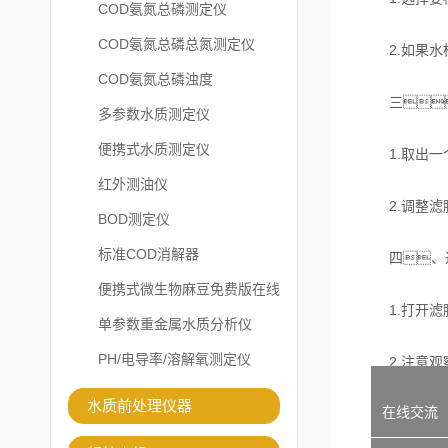
COD氨氮总磷测定仪
COD氨氮总磷总氮测定仪
2.如果水样
COD氨氮总磷浊度
三
多参数水质测定仪
便携式水质测定仪
1.取出一个
红外测油仪
2.调整滤膜
BOD测定仪
标准COD消解器
四、过
便携式微生物麻豆免费版在线
1.打开滤膜
观看
单参数重金属水质分析仪
PH/电导率/溶解氧测定仪
2.注意观察
水质前处理仪器
在线交流
五、取