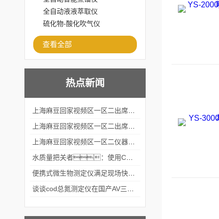
全自动液液萃取仪
硫化物-酸化吹气仪
查看全部
热点新闻
上海麻豆回家视频区一区二出席2024黑龙江仪商年度峰会
上海麻豆回家视频区一区二出席2024年第六届华南科学仪器联盟大学堂行业年会
上海麻豆回家视频区一区二仪器仪表有限公司参加2024 广东生物医学工程学会精密仪器分会
水质量把关者：使用COD氨氮快速测定仪确保安全标准
便携式微生物测定仪满足现场快速检测的需求
谈谈cod总氮测定仪在国产AV三级片麻豆中的应用案例