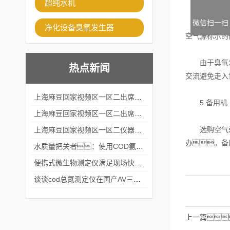
超纯水机
例如需求一台
微信扫一扫
净化设备臭氧发生器
空气源标示的
由于臭氧发生
热点新闻
交流避免走入
上海麻豆回家视频区一区二出席2024黑龙江仪商年度峰会
5.备用机
上海麻豆回家视频区一区二出席2024年第六届华南科学仪器联盟大学堂行业年会
选购空气杀菌
上海麻豆回家视频区一区二仪器仪表有限公司参加2024 广东生物医学工程学会精密仪器分会
办。备
水质量把关者：使用COD氨氮快速测定仪确保安全标准
便携式微生物测定仪满足现场快速检测的需求
谈谈cod总氮测定仪在国产AV三级片麻豆中的应用案例
上一篇