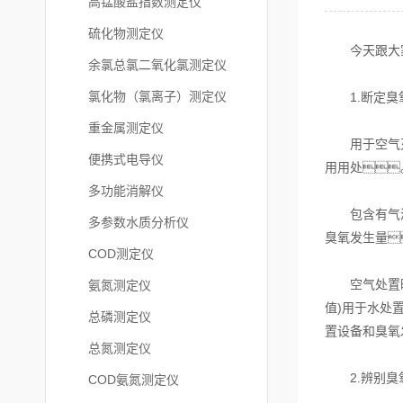
高锰酸盐指数测定仪
硫化物测定仪
今天跟大家
余氯总氯二氧化氯测定仪
氯化物（氯离子）测定仪
1.断定臭
重金属测定仪
用于空气灭菌
便携式电导仪
用用处
多功能消解仪
包含有气源开
多参数水质分析仪
臭氧发生量
COD测定仪
空气处置时按
氨氮测定仪
值)用于水处
总磷测定仪
置设备和臭氧
总氮测定仪
2.辨别臭
COD氨氮测定仪