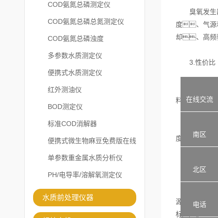
COD氨氮总磷测定仪
臭氧发生器质
COD氨氮总磷总氮测定仪
度、气源
却、高频
COD氨氮总磷浊度
多参数水质测定仪
3.性价比
便携式水质测定仪
利息远高于等
红外测油仪
在线交流
料均按其规范
BOD测定仪
标准COD消解器
臭氧浓度和产
南区
度大幅度降低
便携式微生物麻豆免费版在线
观看
单参数重金属水质分析仪
4.避免误
北区
PH/电导率/溶解氧测定仪
含气源发生器
水质前处理仪器
源。还需
电话
标。