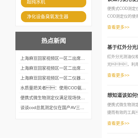
超纯水机
便携式COD测定仪
净化设备臭氧发生器
COD测定仪的
和维护，可
查看更多>>
热点新闻
基于红外分光
红外分光测油仪
上海麻豆回家视频区一区二出席2024黑龙江仪商年度峰会
光，利
上海麻豆回家视频区一区二出席2024年第六届华南科学仪器联盟大学堂行业年会
光度测量
查看更多>>
上海麻豆回家视频区一区二仪器仪表有限公司参加2024 广东生物医学工程学会精密仪器分会
水质量把关者：使用COD氨氮快速测定仪确保安全标准
想知道该如何
便携式微生物测定仪满足现场快速检测的需求
便携式微生物测
谈谈cod总氮测定仪在国产AV三级片麻豆中的应用案例
捷而有效的工具
先，准备
查看更多>>