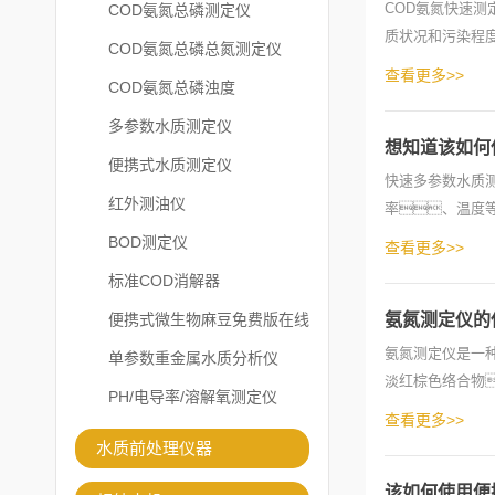
COD氨氮快速
COD氨氮总磷测定仪
质状况和污染程度
COD氨氮总磷总氮测定仪
中有机物含量高
查看更多>>
COD氨氮总磷浊度
多参数水质测定仪
想知道该如何
便携式水质测定仪
快速多参数水质
红外测油仪
率、温度
准备工作：a
BOD测定仪
查看更多>>
标准COD消解器
便携式微生物麻豆免费版在线
氨氮测定仪的
氨氮测定仪是一
观看
单参数重金属水质分析仪
淡红棕色络合物
PH/电导率/溶解氧测定仪
下：1
查看更多>>
水质前处理仪器
该如何使用便