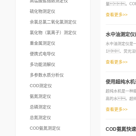
高锰酸盐指数测定仪
量。C
硫化物测定仪
和UV计测量方法
查看更多>>
余氯总氯二氧化氯测定仪
氯化物（氯离子）测定仪
水中油测定仪
重金属测定仪
水中油测定仪是
1、荧光
便携式电导仪
光。荧
查看更多>>
多功能消解仪
多参数水质分析仪
使用超纯水机
COD测定仪
超纯水机是一种
氨氮测定仪
高的水。超
不同要求的超纯水
总磷测定仪
查看更多>>
总氮测定仪
COD氨氮测定仪
COD氨氮快