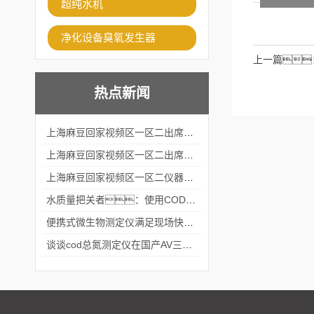
超纯水机
净化设备臭氧发生器
上一篇
热点新闻
上海麻豆回家视频区一区二出席2024黑龙江仪商年度峰会
上海麻豆回家视频区一区二出席2024年第六届华南科学仪器联盟大学堂行业年会
上海麻豆回家视频区一区二仪器仪表有限公司参加2024 广东生物医学工程学会精密仪器分会
水质量把关者：使用COD氨氮快速测定仪确保安全标准
便携式微生物测定仪满足现场快速检测的需求
谈谈cod总氮测定仪在国产AV三级片麻豆中的应用案例