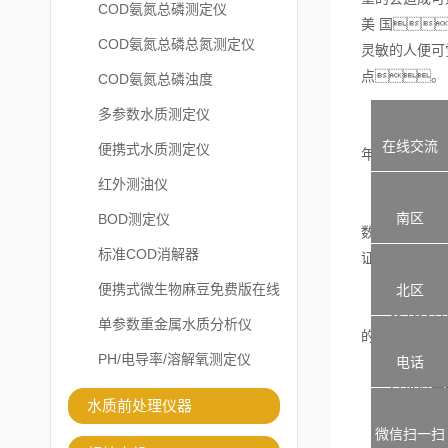
COD氨氮总磷测定仪
美 国
COD氨氮总磷总氮测定仪
灵敏的人便可
点。
COD氨氮总磷浊度
多参数水质测定仪
当浓度达到1
在线交流
便携式水质测定仪
年来
红外测油仪
在具体使用中
南区
BOD测定仪
数，
标准COD消解器
证。
便携式微生物麻豆免费版在线
北区
臭氧具有很强
观看
单参数重金属水质分析仪
的铬铁合金(
PH/电导率/溶解氧测定仪
电话
臭氧对普通
水质前处理仪器
微信扫一扫