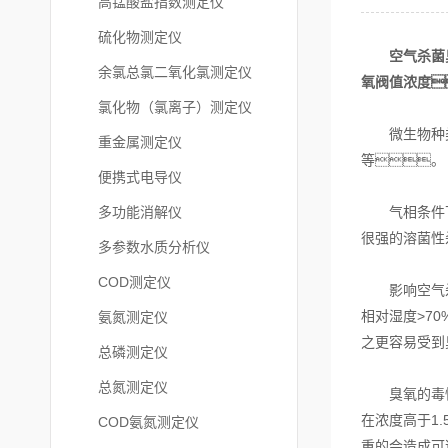
高锰酸盐指数测定仪
硫化物测定仪
空气杀菌
余氯总氯二氧化氯测定仪
氧阀值浓度
氯化物（氯离子）测定仪
微生物种类;
重金属测定仪
等。
便携式电导仪
多功能消解仪
气相条件下
很强的溶菌性
多参数水质分析仪
COD测定仪
影响空气杀菌
相对湿度>7
氨氮测定仪
之更容易受到
总磷测定仪
总氮测定仪
臭氧的毒性
在浓度高于1
COD氨氮测定仪
重的会造成可