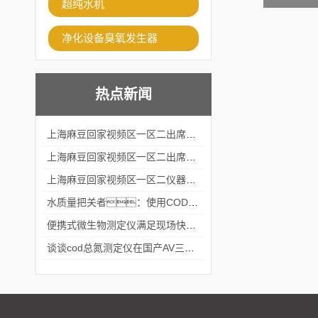
超纯水机
净化设备臭氧发生器
热点新闻
上海麻豆回家视频区一区二出席2024黑龙江仪商年度峰会
上海麻豆回家视频区一区二出席2024年第六届华南科学仪器联盟大学堂行业年会
上海麻豆回家视频区一区二仪器仪表有限公司参加2024 广东生物医学工程学会精密仪器分会
水质量把关者：使用COD氨氮快速测定仪确保安全标准
便携式微生物测定仪满足现场快速检测的需求
谈谈cod总氮测定仪在国产AV三级片麻豆中的应用案例