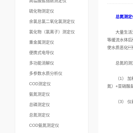
高锰酸盐指数测定仪
硫化物测定仪
总氮测定
余氯总氯二氧化氯测定仪
氯化物（氯离子）测定仪
大量生活污水
等缓流水体后
重金属测定仪
使水质恶化
便携式电导仪
多功能消解仪
总氮的测定
多参数水质分析仪
（1） 加和
COD测定仪
氮）+亚硝酸
氨氮测定仪
（3） 仪
总磷测定仪
总氮测定仪
COD氨氮测定仪