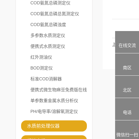
COD氨氮总磷测定仪
COD氨氮总磷总氮测定仪
COD氨氮总磷浊度
多参数水质测定仪
上一篇：
在线交流
便携式水质测定仪
红外测油仪
南区
BOD测定仪
标准COD消解器
便携式微生物麻豆免费版在线
北区
观看
单参数重金属水质分析仪
PH/电导率/溶解氧测定仪
电话
水质前处理仪器
微信扫一扫