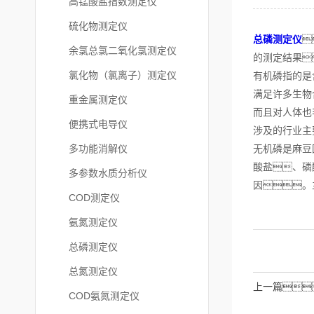
高锰酸盐指数测定仪
硫化物测定仪
总磷测定仪

余氯总氯二氧化氯测定仪
的测定结果
氯化物（氯离子）测定仪
有机磷指的是
满足许多生物
重金属测定仪
而且对人体也
便携式电导仪
涉及的行业主
多功能消解仪
无机磷是麻豆
酸盐、磷
多参数水质分析仪
因。
COD测定仪
氨氮测定仪
总磷测定仪
总氮测定仪
上一篇
COD氨氮测定仪