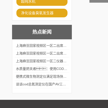
超纯水机
净化设备臭氧发生器
热点新闻
上海麻豆回家视频区一区二出席2024黑龙江仪商年度峰会
上海麻豆回家视频区一区二出席2024年第六届华南科学仪器联盟大学堂行业年会
上海麻豆回家视频区一区二仪器仪表有限公司参加2024 广东生物医学工程学会精密仪器分会
水质量把关者：使用COD氨氮快速测定仪确保安全标准
便携式微生物测定仪满足现场快速检测的需求
谈谈cod总氮测定仪在国产AV三级片麻豆中的应用案例