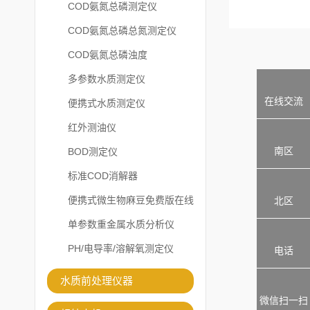
COD氨氮总磷测定仪
COD氨氮总磷总氮测定仪
COD氨氮总磷浊度
多参数水质测定仪
在线交流
便携式水质测定仪
红外测油仪
南区
BOD测定仪
标准COD消解器
便携式微生物麻豆免费版在线
北区
观看
单参数重金属水质分析仪
PH/电导率/溶解氧测定仪
电话
水质前处理仪器
微信扫一扫