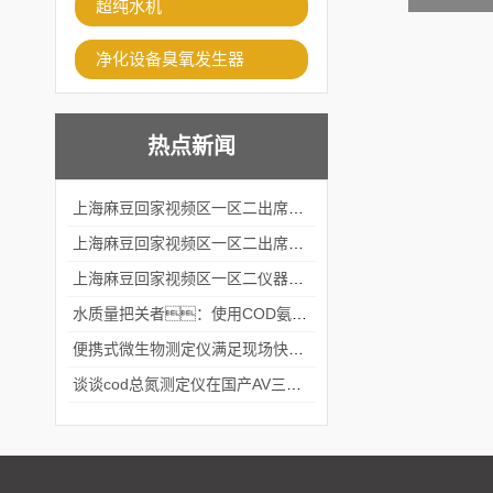
超纯水机
净化设备臭氧发生器
热点新闻
上海麻豆回家视频区一区二出席2024黑龙江仪商年度峰会
上海麻豆回家视频区一区二出席2024年第六届华南科学仪器联盟大学堂行业年会
上海麻豆回家视频区一区二仪器仪表有限公司参加2024 广东生物医学工程学会精密仪器分会
水质量把关者：使用COD氨氮快速测定仪确保安全标准
便携式微生物测定仪满足现场快速检测的需求
谈谈cod总氮测定仪在国产AV三级片麻豆中的应用案例