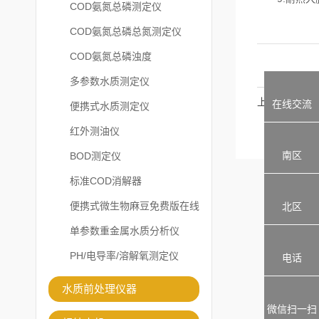
COD氨氮总磷测定仪
COD氨氮总磷总氮测定仪
COD氨氮总磷浊度
多参数水质测定仪
上一篇：
在线交流
便携式水质测定仪
红外测油仪
南区
BOD测定仪
标准COD消解器
便携式微生物麻豆免费版在线
北区
观看
单参数重金属水质分析仪
PH/电导率/溶解氧测定仪
电话
水质前处理仪器
微信扫一扫