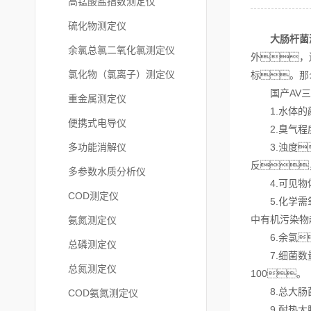
高锰酸盐指数测定仪
硫化物测定仪
大肠杆菌
余氯总氯二氧化氯测定仪
外，
氯化物（氯离子）测定仪
标。那
国产AV三
重金属测定仪
1.水体的颜
便携式电导仪
2.臭气程度
多功能消解仪
3.浊度
反
多参数水质分析仪
4.可见物体
COD测定仪
5.化学需氧
中有机污染物
氨氮测定仪
6.余氯
总磷测定仪
7.细菌数量
总氮测定仪
100。
8.总大肠菌
COD氨氮测定仪
9.耐热大肠