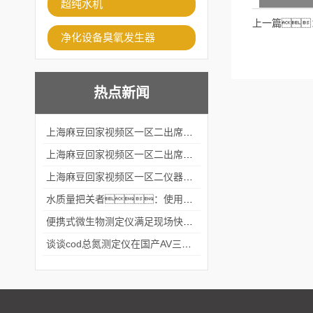
超纯水机
上一篇
净化设备臭氧发生器
热点新闻
上海麻豆回家视频区一区二出席2024黑龙江仪商年度峰会
上海麻豆回家视频区一区二出席2024年第六届华南科学仪器联盟大学堂行业年会
上海麻豆回家视频区一区二仪器仪表有限公司参加2024 广东生物医学工程学会精密仪器分会
水质量把关者：使用COD氨氮快速测定仪确保安全标准
便携式微生物测定仪满足现场快速检测的需求
谈谈cod总氮测定仪在国产AV三级片麻豆中的应用案例