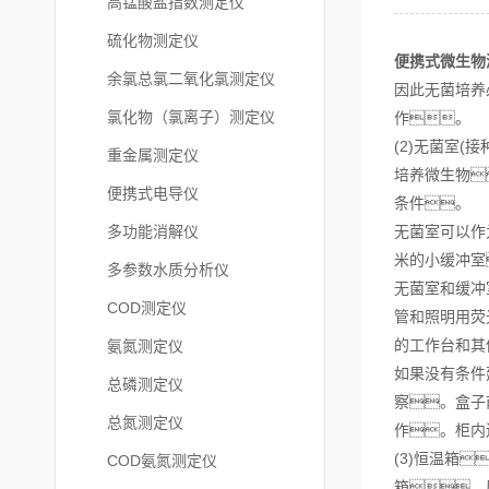
高锰酸盐指数测定仪
硫化物测定仪
便携式微生物
余氯总氯二氧化氯测定仪
因此无菌培养
氯化物（氯离子）测定仪
作。
(2)无菌室(
重金属测定仪
培养微生物
便携式电导仪
条件。
多功能消解仪
无菌室可以作
米的小缓冲室
多参数水质分析仪
无菌室和缓冲
COD测定仪
管和照明用荧
的工作台和其
氨氮测定仪
如果没有条件
总磷测定仪
察。盒子
总氮测定仪
作。柜内
(3)恒温箱
COD氨氮测定仪
箱、