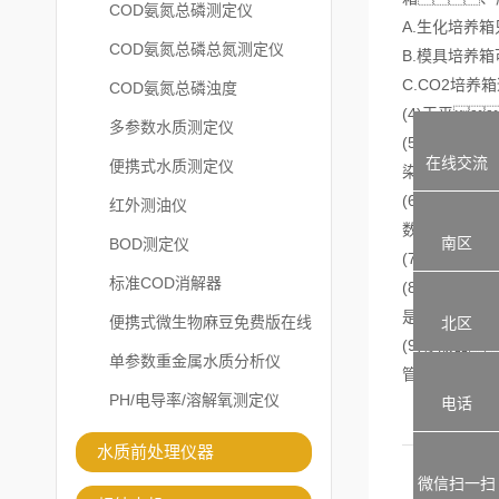
COD氨氮总磷测定仪
A.生化培养
COD氨氮总磷总氮测定仪
B.模具培养
C.CO2培
COD氨氮总磷浊度
(4)天平
多参数水质测定仪
(5)微生物
在线交流
便携式水质测定仪
染、不
(6)菌落计
红外测油仪
数。一
南区
BOD测定仪
(7)微波炉
标准COD消解器
(8)高压灭
是手动的
便携式微生物麻豆免费版在线
北区
(9)移液器
观看
单参数重金属水质分析仪
管、烧
PH/电导率/溶解氧测定仪
电话
水质前处理仪器
微信扫一扫