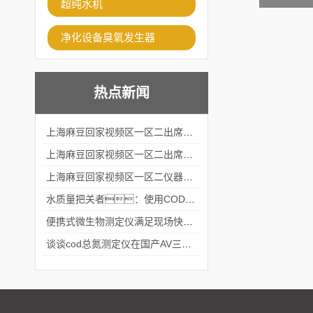
超纯水机
净化设备臭氧发生器
热点新闻
上海麻豆回家视频区一区二出席2024黑龙江仪商年度峰会
上海麻豆回家视频区一区二出席2024年第六届华南科学仪器联盟大学堂行业年会
上海麻豆回家视频区一区二仪器仪表有限公司参加2024 广东生物医学工程学会精密仪器分会
水质量把关者：使用COD氨氮快速测定仪确保安全标准
便携式微生物测定仪满足现场快速检测的需求
谈谈cod总氮测定仪在国产AV三级片麻豆中的应用案例