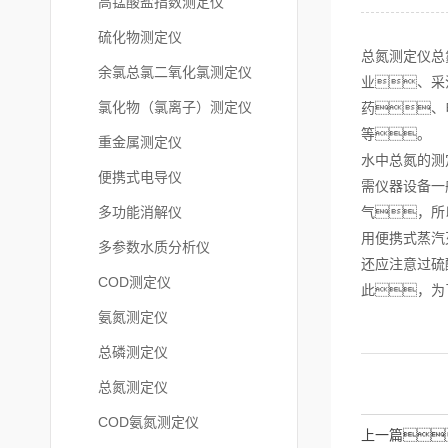
高锰酸盐指数测定仪
硫化物测定仪
总氮测定仪总
余氯总氯二氧化氯测定仪
业、采
氯化物（氯离子）测定仪
药、
等。
重金属测定仪
水中总氮的测
便携式电导仪
需仪器设备一
多功能消解仪
气，所
用便携式蒸汽
多参数水质分析仪
还应注意过硫
COD测定仪
此，为
氨氮测定仪
总磷测定仪
总氮测定仪
COD氨氮测定仪
上一篇