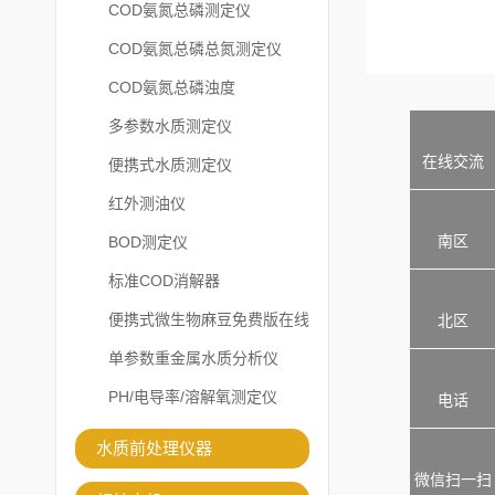
COD氨氮总磷测定仪
COD氨氮总磷总氮测定仪
COD氨氮总磷浊度
多参数水质测定仪
在线交流
便携式水质测定仪
红外测油仪
南区
BOD测定仪
标准COD消解器
便携式微生物麻豆免费版在线
北区
观看
单参数重金属水质分析仪
PH/电导率/溶解氧测定仪
电话
水质前处理仪器
微信扫一扫