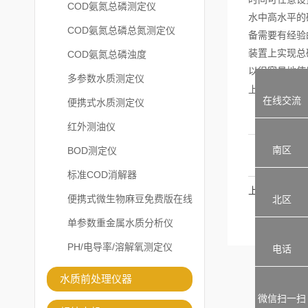
时间可任意设
COD氨氮总磷测定仪
水中高水平的
COD氨氮总磷总氮测定仪
备需要有经验
COD氨氮总磷浊度
装置上实现总
以很容易地使
多参数水质测定仪
上面是关于
总
在线交流
便携式水质测定仪
红外测油仪
南区
BOD测定仪
标准COD消解器
上一篇
便携式微生物麻豆免费版在线
北区
观看
单参数重金属水质分析仪
PH/电导率/溶解氧测定仪
电话
水质前处理仪器
微信扫一扫