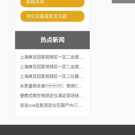
超纯水机
净化设备臭氧发生器
热点新闻
上海麻豆回家视频区一区二出席2024黑龙江仪商年度峰会
上海麻豆回家视频区一区二出席2024年第六届华南科学仪器联盟大学堂行业年会
上海麻豆回家视频区一区二仪器仪表有限公司参加2024 广东生物医学工程学会精密仪器分会
水质量把关者：使用COD氨氮快速测定仪确保安全标准
便携式微生物测定仪满足现场快速检测的需求
谈谈cod总氮测定仪在国产AV三级片麻豆中的应用案例