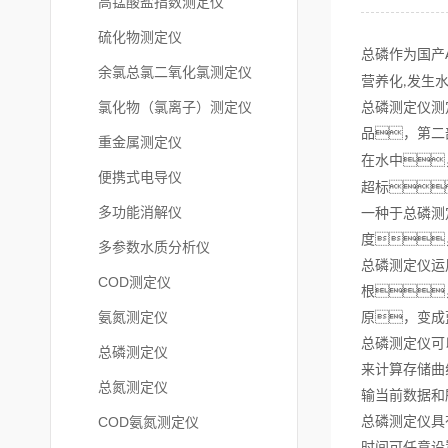
高锰酸盐指数测定仪
硫化物测定仪
总磷作为国产
余氯总氯二氧化氯测定仪
营养化,发生
氯化物（氯离子）测定仪
总磷测定仪测
品，第二
重金属测定仪
在水中
便携式电导仪
超标
多功能消解仪
一种于总磷测
度
多参数水质分析仪
总磷测定仪运
COD测定仪
根
氨氮测定仪
原，变成
总磷测定仪可
总磷测定仪
来计算存储曲
总氮测定仪
输当前数据和
COD氨氮测定仪
总磷测定仪具