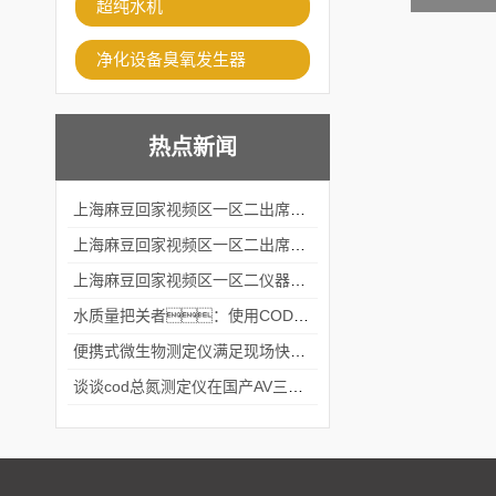
超纯水机
净化设备臭氧发生器
热点新闻
上海麻豆回家视频区一区二出席2024黑龙江仪商年度峰会
上海麻豆回家视频区一区二出席2024年第六届华南科学仪器联盟大学堂行业年会
上海麻豆回家视频区一区二仪器仪表有限公司参加2024 广东生物医学工程学会精密仪器分会
水质量把关者：使用COD氨氮快速测定仪确保安全标准
便携式微生物测定仪满足现场快速检测的需求
谈谈cod总氮测定仪在国产AV三级片麻豆中的应用案例