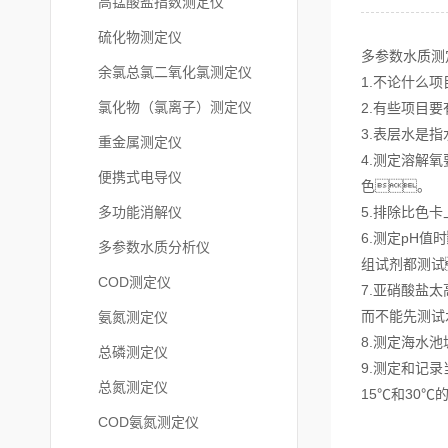
高锰酸盐指数测定仪
硫化物测定仪
多参数水质测
余氯总氯二氧化氯测定仪
1.不论什么
氯化物（氯离子）测定仪
2.有些项目
3.表层水是
重金属测定仪
4.测定溶解
便携式电导仪
色。
多功能消解仪
5.排除比色
6.测定pH
多参数水质分析仪
组试剂都测试
COD测定仪
7.亚硝酸盐
而不能先测试
氨氮测定仪
8.测定海水
总磷测定仪
9.测定和记
总氮测定仪
15℃和30℃
COD氨氮测定仪