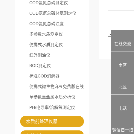
COD氨氮总磷测定仪
COD氨氮总磷总氮测定仪
COD氨氮总磷浊度
多参数水质测定仪
上一篇
在线交流
便携式水质测定仪
红外测油仪
南区
BOD测定仪
标准COD消解器
便携式微生物麻豆免费版在线
北区
观看
单参数重金属水质分析仪
PH/电导率/溶解氧测定仪
电话
水质前处理仪器
微信扫一扫