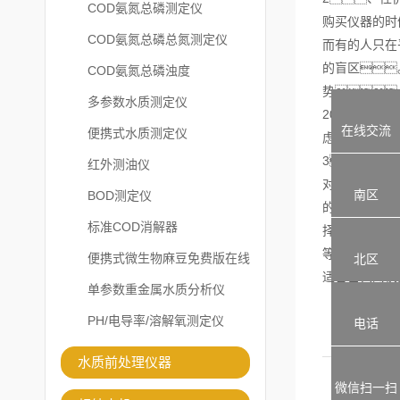
COD氨氮总磷测定仪
购买仪器的时
COD氨氮总磷总氮测定仪
而有的人只在
的盲区
COD氨氮总磷浊度
势
多参数水质测定仪
20000元不
在线交流
便携式水质测定仪
虑，这样
3、
红外测油仪
对于第二条建
南区
BOD测定仪
的，使
标准COD消解器
择一些比较有
等，此外
便携式微生物麻豆免费版在线
北区
适合自己的快
观看
单参数重金属水质分析仪
PH/电导率/溶解氧测定仪
电话
水质前处理仪器
微信扫一扫