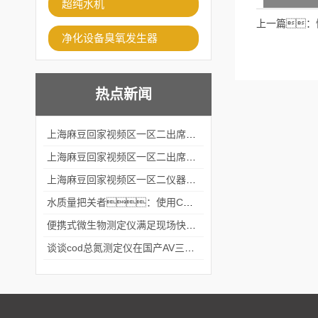
超纯水机
上一篇：
净化设备臭氧发生器
热点新闻
上海麻豆回家视频区一区二出席2024黑龙江仪商年度峰会
上海麻豆回家视频区一区二出席2024年第六届华南科学仪器联盟大学堂行业年会
上海麻豆回家视频区一区二仪器仪表有限公司参加2024 广东生物医学工程学会精密仪器分会
水质量把关者：使用COD氨氮快速测定仪确保安全标准
便携式微生物测定仪满足现场快速检测的需求
谈谈cod总氮测定仪在国产AV三级片麻豆中的应用案例