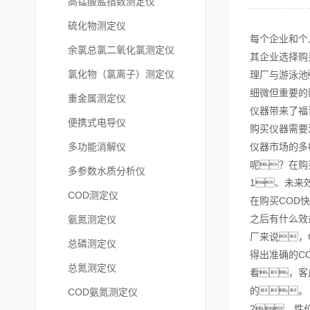
高锰酸盐指数测定仪
硫化物测定仪
每个企业和个
余氯总氯二氧化氯测定仪
其企业选择购
氯化物（氯离子）测定仪
理厂与游泳池
细微但重要的
重金属测定仪
仪器带来了福
便携式电导仪
购买仪器需要
多功能消解仪
仪器市场的多
呢？在购
多参数水质分析仪
1、未来
COD测定仪
在购买COD
之后有什么效
氨氮测定仪
厂来说，
总磷测定仪
得出准确的C
总氮测定仪
看，客
的。
COD氨氮测定仪
2、性