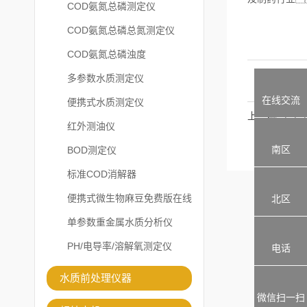
COD氨氮总磷测定仪
COD氨氮总磷总氮测定仪
COD氨氮总磷浊度
多参数水质测定仪
在线交流
便携式水质测定仪
上一篇
红外测油仪
南区
BOD测定仪
标准COD消解器
便携式微生物麻豆免费版在线
北区
观看
单参数重金属水质分析仪
PH/电导率/溶解氧测定仪
电话
水质前处理仪器
微信扫一扫