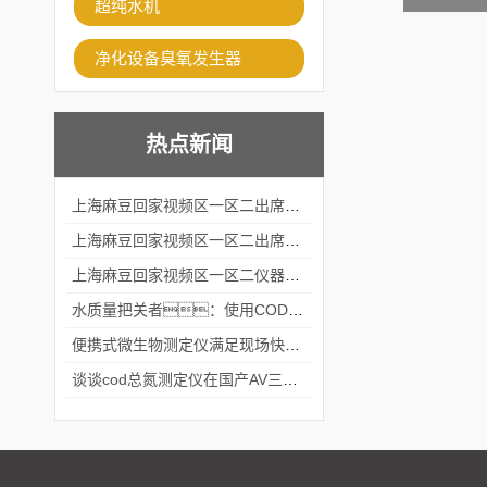
超纯水机
净化设备臭氧发生器
热点新闻
上海麻豆回家视频区一区二出席2024黑龙江仪商年度峰会
上海麻豆回家视频区一区二出席2024年第六届华南科学仪器联盟大学堂行业年会
上海麻豆回家视频区一区二仪器仪表有限公司参加2024 广东生物医学工程学会精密仪器分会
水质量把关者：使用COD氨氮快速测定仪确保安全标准
便携式微生物测定仪满足现场快速检测的需求
谈谈cod总氮测定仪在国产AV三级片麻豆中的应用案例