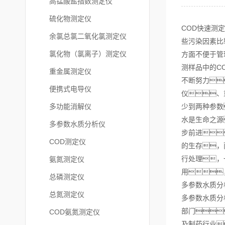
高锰酸盐指数测定仪
硫化物测定仪
COD快速测
余氯总氯二氧化氯测定仪
些污染因素比
氯化物（氯离子）测定仪
方面不便于管
测样品中的C
重金属测定仪
不断努力
便携式电导仪
仪、
多功能消解仪
少到两种参数
水是生命之源
多参数水质分析仪
步前进
COD测定仪
的生存，
行处理，
氨氮测定仪
用
总磷测定仪
多参数水质分
总氮测定仪
多参数水质分
部门
COD氨氮测定仪
及制药行业