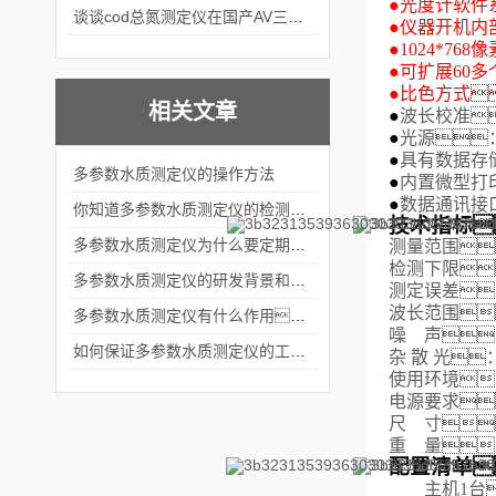
●
光度计软件
谈谈cod总氮测定仪在国产AV三级片麻豆中的应用案例
●
仪器开机内
●
1024*7
●
可扩展
60
多
●
比色方式
相关文章
●
波长校准
●
光源
●
具有数据存储
多参数水质测定仪的操作方法
●
内置微型打
●
数据通讯接口
你知道多参数水质测定仪的检测目标有哪些吗？
技术指标
多参数水质测定仪为什么要定期维护？
测量范围
检测下限
多参数水质测定仪的研发背景和影响因素
测定误差：
波长范围
多参数水质测定仪有什么作用？
噪
声
： 
如何保证多参数水质测定仪的工作性能？
杂散
光
：
使用环境：
电源要求： 
尺
寸

重
量
：
配置清单
主机1台