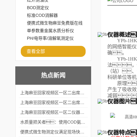
红外测油仪
BOD测定仪
标准COD消解器
便携式微生物麻豆免费版在线
观看
单参数重金属水质分析仪
仪器概述
PH/电导率/溶解氧测定仪
YPb-1H
的网络智能仪
查看全部
确。
YPb-1H
法，
（站）、
热点新闻
科研单位等机
原理
产生了吸收效
上海麻豆回家视频区一区二出席2024黑龙江仪商年度峰会
减弱
仪器图片
上海麻豆回家视频区一区二出席2024年第六届华南科学仪器联盟大学堂行业年会
上海麻豆回家视频区一区二仪器仪表有限公司参加2024 广东生物医学工程学会精密仪器分会
水质量把关者：使用COD氨氮快速测定仪确保安全标准
仪器特点
便携式微生物测定仪满足现场快速检测的需求