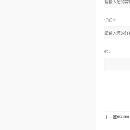
箱：
详细地
址：
验证
码：
请输入计算结
拉伯数字）
如：三加
上一篇