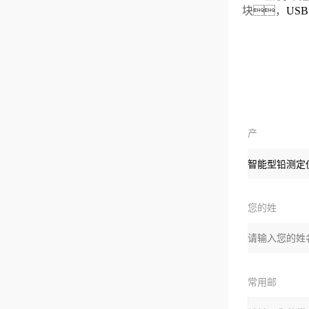
块，
US
产
品：
您的姓
名：
常用邮